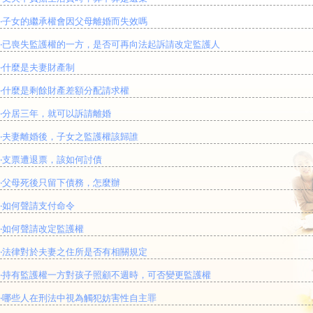
‧
子女的繼承權會因父母離婚而失效嗎
‧
已喪失監護權的一方，是否可再向法起訴請改定監護人
‧
什麼是夫妻財產制
‧
什麼是剩餘財產差額分配請求權
‧
分居三年，就可以訴請離婚
‧
夫妻離婚後，子女之監護權該歸誰
‧
支票遭退票，該如何討債
‧
父母死後只留下債務，怎麼辦
‧
如何聲請支付命令
‧
如何聲請改定監護權
‧
法律對於夫妻之住所是否有相關規定
‧
持有監護權一方對孩子照顧不週時，可否變更監護權
‧
哪些人在刑法中視為觸犯妨害性自主罪