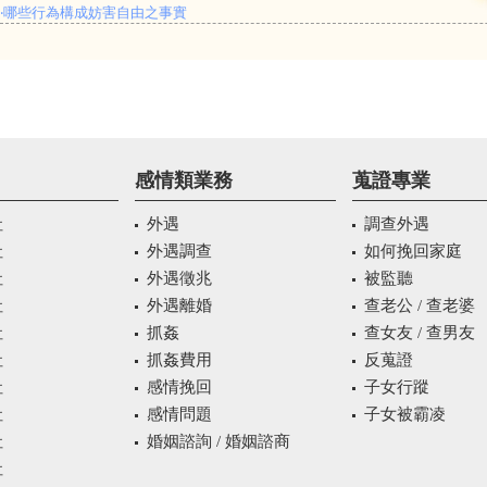
‧
哪些行為構成妨害自由之事實
感情類業務
蒐證專業
社
外遇
調查外遇
社
外遇調查
如何挽回家庭
社
外遇徵兆
被監聽
社
外遇離婚
查老公 / 查老婆
社
抓姦
查女友 / 查男友
社
抓姦費用
反蒐證
社
感情挽回
子女行蹤
社
感情問題
子女被霸凌
社
婚姻諮詢 / 婚姻諮商
社