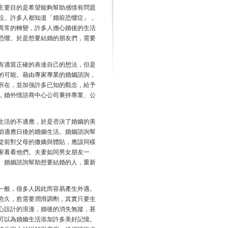
主要目的是希望能夠幫助感情有問題
設。許多人都知道「婚前恐懼症」，
異常的轉變，許多人擔心婚後的生活
恐懼。於是想要結婚的朋友們，需要
有適當正確的表達自己的想法，但是
的可能。藉由專家專業的婚姻諮詢，
所在，並加強許多已知的觀念，給予
，婚外情諮商中心公司秉持專業、公
生活的不適應，於是否決了婚姻的美
助適應日後的婚姻生活。婚姻諮詢幫
從前對父母的撒嬌與體貼，應該同樣
家看看他們。夫妻如同男女朋友一
。婚姻諮詢幫助想要結婚的人，重新
一般，很多人因此而容易產生外遇。
愈久，愈需要潤滑調劑，其實只要生
心設計的浪漫，婚後的消失無蹤，甚
可以為婚姻生活添加許多美好記憶。