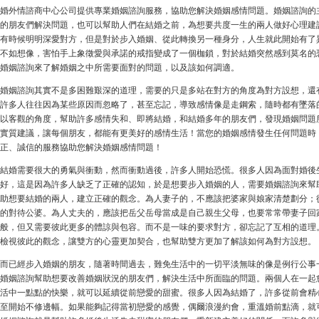
婚外情諮商中心公司提供專業婚姻諮詢服務，協助您解決婚姻感情問題。婚姻諮詢的
的朋友們解決問題，也可以幫助人們在結婚之前，為想要共度一生的兩人做好心理建
有時候明明深愛對方，但是對於步入婚姻、從此轉換另一種身分，人生就此開始有了
不如想像，害怕手上象徵愛與承諾的戒指變成了一個枷鎖，對於結婚突然感到莫名的
婚姻諮詢來了解婚姻之中所需要面對的問題，以及該如何調適。
婚姻諮詢其實不是多困難艱深的道理，需要的只是多站在對方的角度為對方設想，還
許多人往往因為某些原因而忽略了，甚至忘記，導致感情像是走鋼索，隨時都有墜落
以客觀的角度，幫助許多感情失和、即將結婚，和結婚多年的朋友們，發現婚姻問題
實質建議，讓每個朋友，都能有更美好的感情生活！當您的婚姻感情發生任何問題時
正、誠信的服務協助您解決婚姻感情問題！
結婚需要很大的勇氣與衝動，然而衝動過後，許多人開始恐慌。很多人因為面對婚後
好，這是因為許多人缺乏了正確的認知，於是想要步入婚姻的人，需要婚姻諮詢來幫
助想要結婚的兩人，建立正確的觀念。為人妻子的，不應該把婆家與娘家清楚劃分；
的對待公婆。為人丈夫的，應該把岳父岳母當成是自己親生父母，也要常常帶妻子回
般，但又需要彼此更多的體諒與包容。而不是一味的要求對方，卻忘記了互相的道理
檢視彼此的觀念，讓雙方的心靈更加契合，也幫助雙方更加了解該如何為對方設想。
而已經步入婚姻的朋友，隨著時間過去，難免生活中的一切平淡無味的像是例行公事
婚姻諮詢幫助想要改善婚姻狀況的朋友們，解決生活中所面臨的問題。兩個人在一起
活中一點點的快樂，就可以延續從前戀愛的甜蜜。很多人因為結婚了，許多從前會精
至開始不修邊幅。如果能夠記得當初戀愛的感覺，偶爾浪漫約會，重溫婚前點滴，就