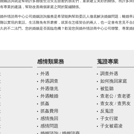
婚姻諮詢就是幫助許多婚後生活失去甜蜜的朋友們，重新建立美好的關係。而許多與
有專業的建議，幫助改善兩個家庭之間的緊繃關係。
婚外情諮商中心公司婚姻諮詢服務是希望能夠幫助委託人徹底解決婚姻問題；離婚率
難以實現的童話。生活難免有所磨擦，就算在怎樣契合的兩人，也一定會有意見不合
久的不二法門。您的婚姻是否面臨危機？歡迎您與婚外情諮商中心公司聯繫、專業婚
感情類業務
蒐證專業
社
外遇
調查外遇
社
外遇調查
如何挽回家庭
社
外遇徵兆
被監聽
社
外遇離婚
查老公 / 查老婆
社
抓姦
查女友 / 查男友
社
抓姦費用
反蒐證
社
感情挽回
子女行蹤
社
感情問題
子女被霸凌
社
婚姻諮詢 / 婚姻諮商