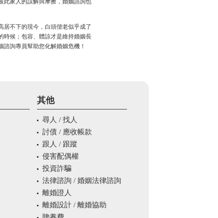
彼此家人的誤解與摩擦，婚姻諮詢也
高居不下的現今，白頭偕老似乎成了
的時候；包容、體諒才是維持婚姻長
姻諮詢專員幫助您化解婚姻危機！
其他
尋人 / 找人
討債 / 應收帳款
跟人 / 跟蹤
侵害配偶權
投資詐騙
法律諮詢 / 婚姻法律諮詢
離婚證人
離婚設計 / 離婚協助
贍養費