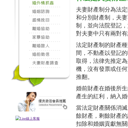
夫妻財產制分為法定
和分別財產制，夫妻
制，並向法院登記，
對夫妻中只有兩對有
法定財產制的財產種
間，不動產以登記的
取得，法律先推定為
機，沒有發票或任何
推翻。
婚前財產在婚後所生
產生的紅利，納入婚
當法定財產關係消滅
餘財產，剩餘財產的
扣除和婚姻貢獻無關