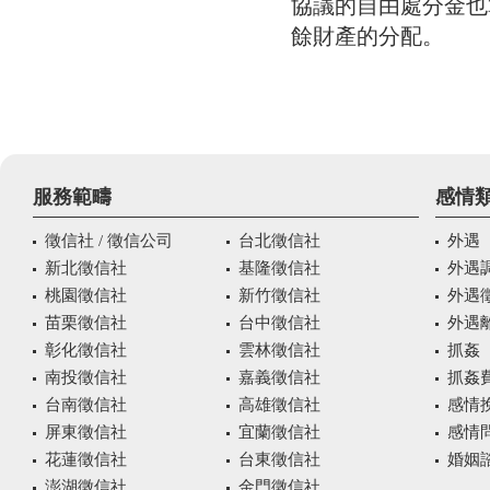
協議的自由處分金也
餘財產的分配。
服務範疇
感情
徵信社 / 徵信公司
台北徵信社
外遇
新北徵信社
基隆徵信社
外遇
桃園徵信社
新竹徵信社
外遇
苗栗徵信社
台中徵信社
外遇
彰化徵信社
雲林徵信社
抓姦
南投徵信社
嘉義徵信社
抓姦
台南徵信社
高雄徵信社
感情
屏東徵信社
宜蘭徵信社
感情
花蓮徵信社
台東徵信社
婚姻諮
澎湖徵信社
金門徵信社